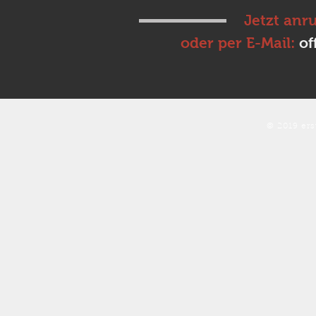
Jetzt anr
oder per E-Mail:
of
© 2019 ers